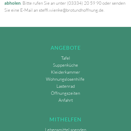
abholen
. Bitte rufen Sie an unter (03334) 20 59 90 oder senden 
Sie eine E-Mail an steffi.wienke@brotundhoffnung.de.
ANGEBOTE
Tafel
Suppenküche
Kleiderkammer
Wohnungslosenhilfe 
Lastenrad
Öffnungszeiten
Anfahrt
MITHELFEN
Lebensmittel spenden