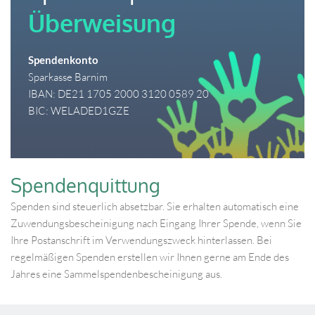
Überweisung 
Spendenkonto
Sparkasse Barnim
IBAN: DE21 1705 2000 3120 0589 20
BIC: WELADED1GZE
Spendenquittung
Spenden sind steuerlich absetzbar. Sie erhalten automatisch eine 
Zuwendungsbescheinigung nach Eingang Ihrer Spende, wenn Sie 
Ihre Postanschrift im Verwendungszweck hinterlassen. Bei 
regelmäßigen Spenden erstellen wir Ihnen gerne am Ende des 
Jahres eine Sammelspendenbescheinigung aus.