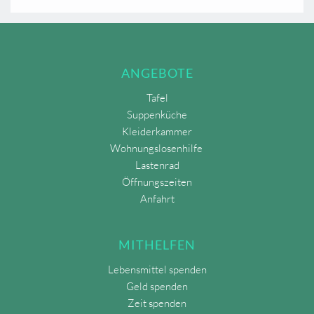
ANGEBOTE
Tafel
Suppenküche
Kleiderkammer
Wohnungslosenhilfe 
Lastenrad
Öffnungszeiten
Anfahrt
MITHELFEN
Lebensmittel spenden
Geld spenden
Zeit spenden